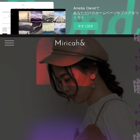
Ameba Owndで
あなただけのホームページやブログをつ
くろう
今すぐ試す
Miricah&