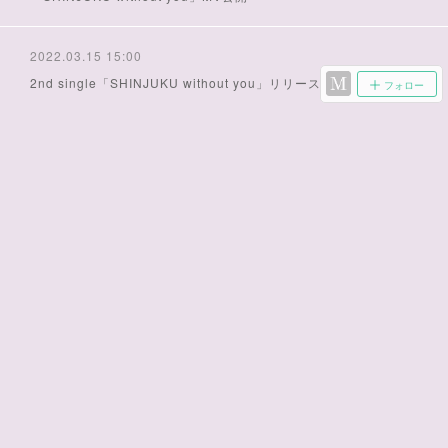
2022.03.15 15:00
2nd single「SHINJUKU without you」リリース
フォロー
2022.01.22 12:05
1/21 InterFM「Tokyo Scene」生出演しました！
2021.12.22 10:57
「あなたと表参道」DJ KOJI NAKAMURA & Kiwy REMIXのMV公
開中！
2021.12.22 10:53
12/22「あなたと表参道」DJ KOJI NAKAMURA & Kiwy REMIX
2021.12.21 14:52